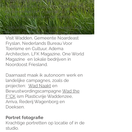
Ik verzorg commerciële fotografie,
campagnes, en branding shoots voor
ondernemers en organisaties in
Noord-Nederland en de Randstad.
Opdrachtgevers zijn bijvoorbeeld: Merk
Fryslan, de Waddenvereniging, Arriva,
Visit Wadden, Gemeente Noardeast
Fryslan, Nederlands Bureau Voor
Toerisme en Cultuur, Adema
Architecten, LFK Magazine, One World
Magazine en lokale bedrijven in
Noordoost Friesland.
Daarnaast maak ik autonoom werk en
landelijke campagnes, zoals de
projecten:
Wad Naakt
en
Bewustwordingscampagne
Wad the
F*CK
ism Plasticvrije Waddenzee,
Arriva, Rederij Wagenborg en
Doeksen.
Portret fotografie
Krachtige portretten op locatie of in de
studio.