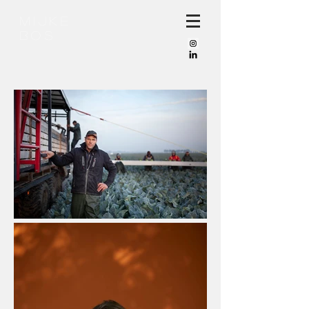
Mijke
bos