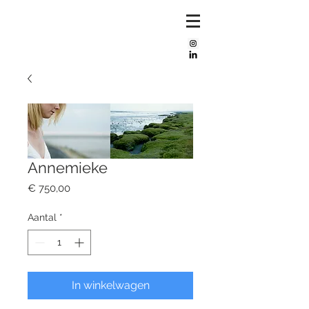
Mijke
bos
Annemieke
Prijs
€ 750,00
Aantal
*
In winkelwagen