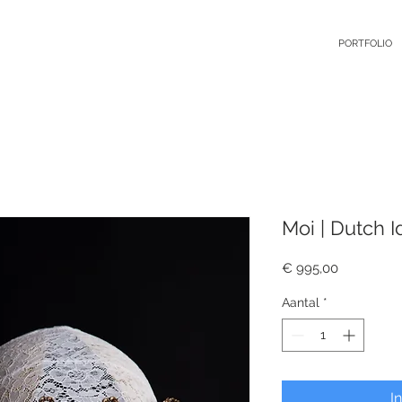
PORTFOLIO
Moi | Dutch I
Prijs
€ 995,00
Aantal
*
I