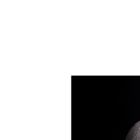
Mijke
bos