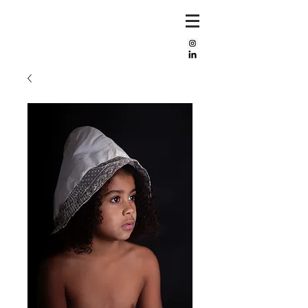
Mijke
bos