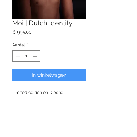
Moi | Dutch Identity
Prijs
€ 995,00
Aantal
*
In winkelwagen
Limited edition on Dibond
Size 60cm x 90cm
info@mijkebos.com
|
+31 (0)6 28337854