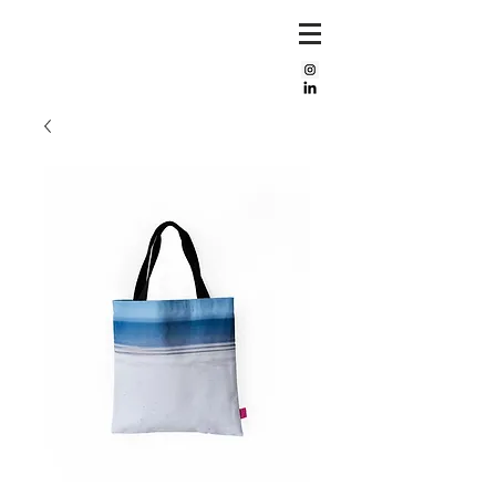
Mijke
bos