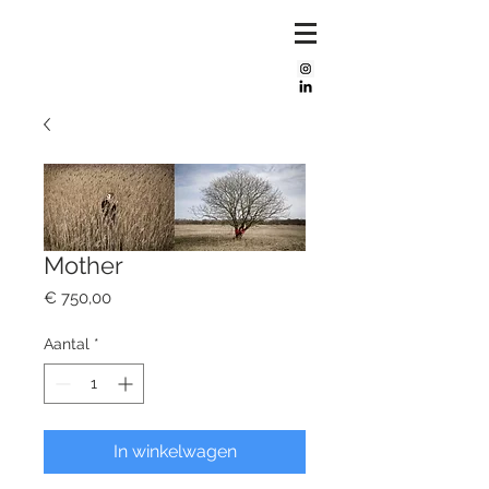
Mijke
bos
Mother
Prijs
€ 750,00
Aantal
*
In winkelwagen