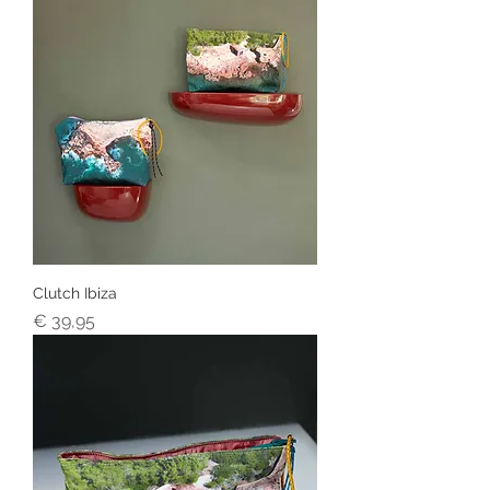
Clutch Ibiza
Prijs
€ 39,95