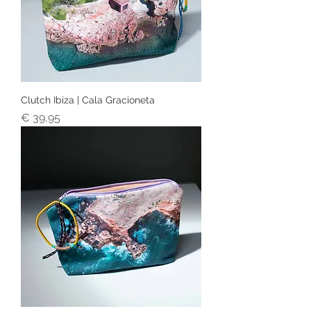
Clutch Ibiza | Cala Gracioneta
Prijs
€ 39,95