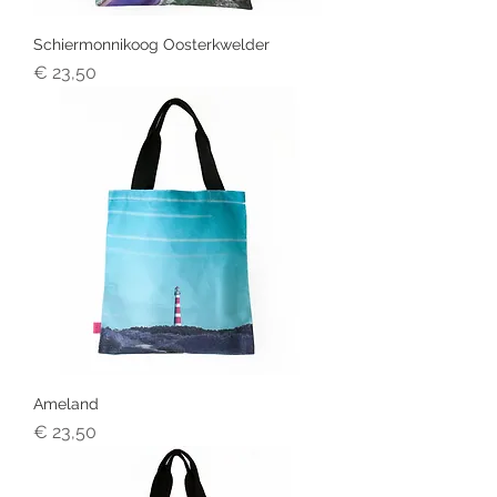
Schiermonnikoog Oosterkwelder
Prijs
€ 23,50
Ameland
Prijs
€ 23,50