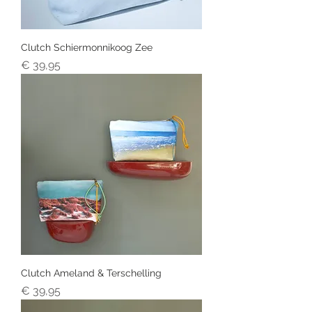
Clutch Schiermonnikoog Zee
Prijs
€ 39,95
Clutch Ameland & Terschelling
Prijs
€ 39,95