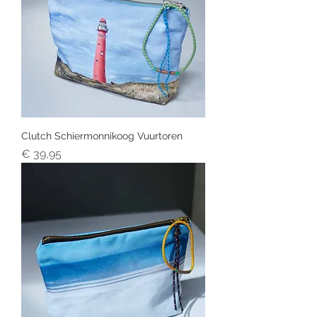
Clutch Schiermonnikoog Vuurtoren
Prijs
€ 39,95