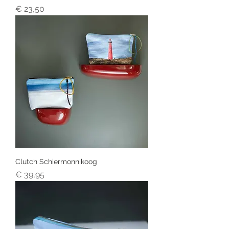
Prijs
€ 23,50
Clutch Schiermonnikoog
Prijs
€ 39,95